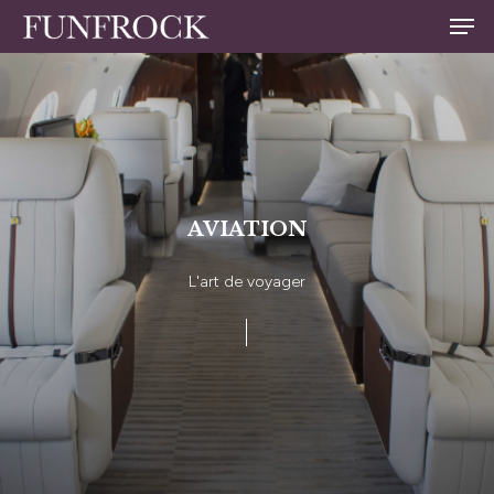
Skip
Men
to
Close
main
Menu
content
AVIATION
L'art
de
voyager