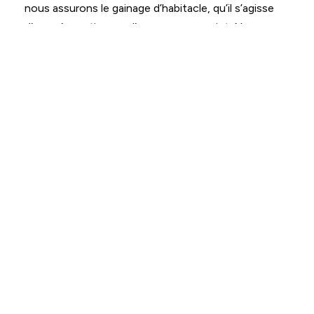
nous assurons le gainage d’habitacle, qu’il s’agisse
d’une rénovation ou d’un nouveau projet. Nous
proposons un vaste choix de matières et de tissus,
du similicuir au cuir de grande qualité, en passant par
des tapisseries sur-mesure.
Aviation
:
un
habitacle
aussi
fonctionnel
qu’élégant