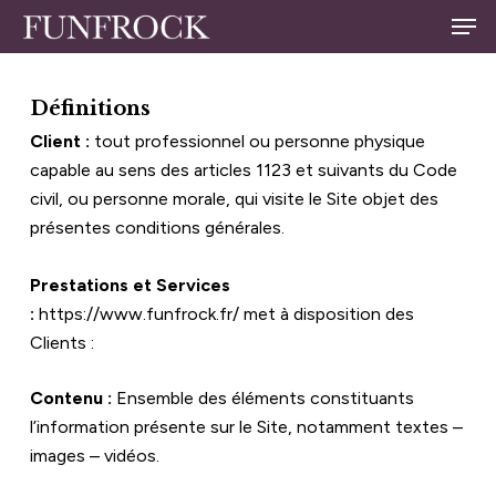
Skip
Men
to
Close
main
Menu
content
Définitions
Client :
 tout professionnel ou personne physique 
capable au sens des articles 1123 et suivants du Code 
civil, ou personne morale, qui visite le Site objet des 
présentes conditions générales.
Prestations et Services 
:
https://www.funfrock.fr/
 met à disposition des 
Clients :
Contenu :
 Ensemble des éléments constituants 
l’information présente sur le Site, notamment textes – 
images – vidéos.