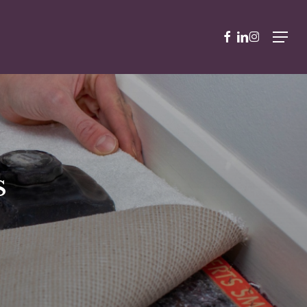
facebook
linkedin
instagram
Menu
S