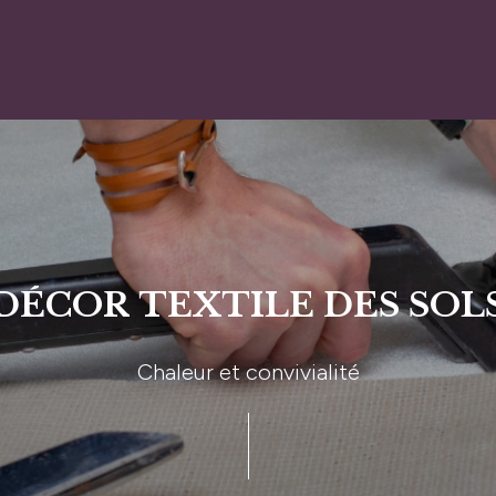
DÉCOR
TEXTILE
DES
SOL
Chaleur
et
convivialité