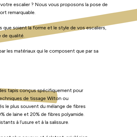
z votre escalier ? Nous vous proposons la pose de
fort remarquable.
que soient la forme et le style de vos escaliers,
de qualité.
par les matériaux qui le composent que par sa
des tapis conçus spécifiquement pour
 techniques de tissage Wilton ou
és le plus souvent du mélange de fibres
0% de laine et 20% de fibres polyamide.
stants à l’usure et à la salissure.