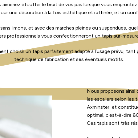
us aimeriez étouffer le bruit de vos pas lorsque vous emprunte
 pour une décoration à la fois esthétique et raffinée, et un con
u sans limons, et avec des marches pleines ou suspendues, quels 
iers professionnels vous confectionneront un tapis sur-mesure 
nt choisir un tapis parfaitement adapté à l’usage prévu, tant 
technique de fabrication et ses éventuels motifs.
Nous proposons ainsi 
les escaliers selon les
Axminster, et constitu
optimal, c’est-à-dire 8
Ces tapis sont très rési