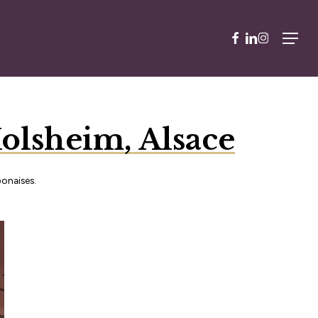
facebook
linkedin
instagram
Menu
olsheim, Alsace
ponaises.