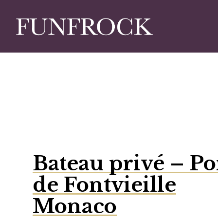
Skip
to
main
content
Bateau privé – Po
de Fontvieille
Monaco