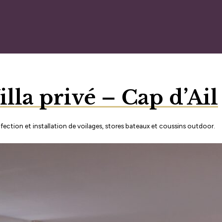
illa privé – Cap d’Ail
ection et installation de voilages, stores bateaux et coussins outdoor.